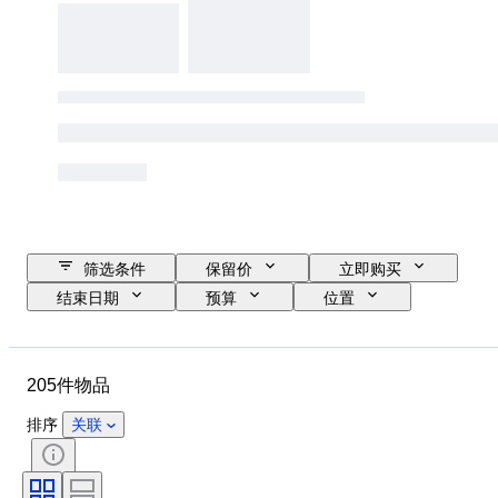
筛选条件
保留价
立即购买
结束日期
预算
位置
品牌
物品
原产国
材质
状态
其他
205件物品
时期
注册文件
发动机尺寸
CoC（符合性证书）
原创作品／复制品
排序
关联