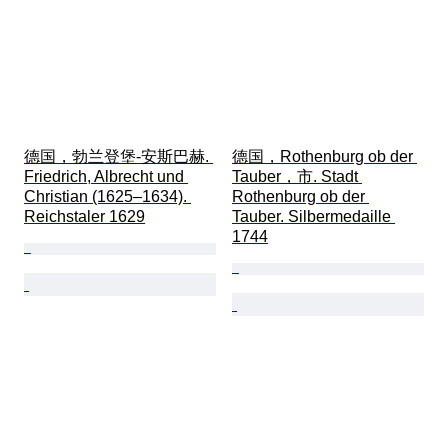
德国，勃兰登堡-安斯巴赫. 
德国，Rothenburg ob der 
Friedrich, Albrecht und 
Tauber，市. Stadt 
Christian (1625–1634). 
Rothenburg ob der 
Reichstaler 1629
Tauber. Silbermedaille 
1744