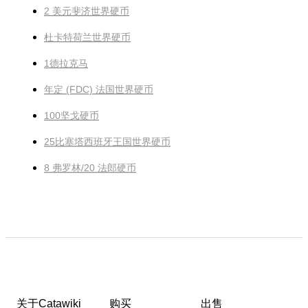
2 美元斐济世界硬币
杜卡特荷兰世界硬币
1德拉克马
年定 (FDC) 法国世界硬币
100坚戈硬币
25比塞塔西班牙王国世界硬币
8 弗罗林/20 法郎硬币
关于Catawiki
购买
出售