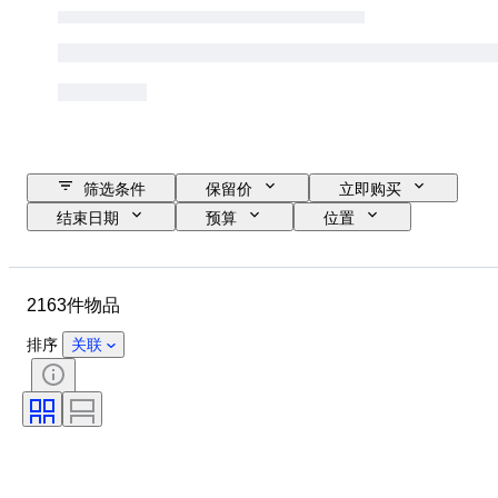
筛选条件
保留价
立即购买
结束日期
预算
位置
物品
原产国
材质
状态
证明
课题
2163件物品
货币
时代
硬币类型
统治者/时代
排序
关联