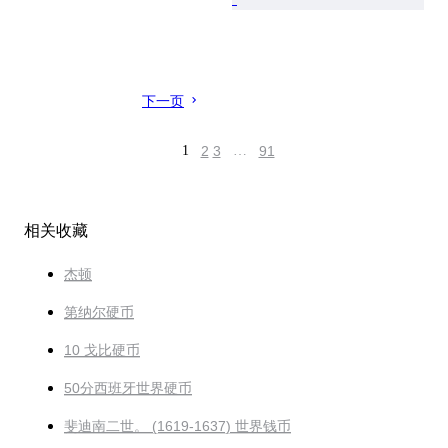
下一页
1
2
3
…
91
相关收藏
杰顿
第纳尔硬币
10 戈比硬币
50分西班牙世界硬币
斐迪南二世。 (1619-1637) 世界钱币