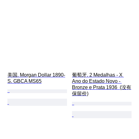
美国. Morgan Dollar 1890-
葡萄牙. 2 Medalhas - X 
S. GBCA MS65
Ano do Estado Novo - 
Bronze e Prata 1936  (没有
保留价)