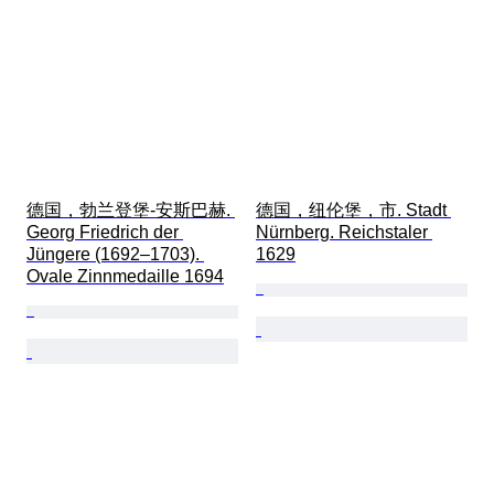
德国，勃兰登堡-安斯巴赫. 
德国，纽伦堡，市. Stadt 
Georg Friedrich der 
Nürnberg. Reichstaler 
Jüngere (1692–1703). 
1629
Ovale Zinnmedaille 1694