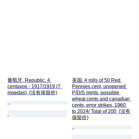
葡萄牙. Republic. 4 
美国. 4 rolls of 50 Red 
centavos - 1917/1919 (7 
Pennies cent, unopened 
moedas)  (没有保留价)
P/D/S mints, possible 
wheat cents and canadian 
cents, error strikes, 1960 
to 2024/ Total of 200  (没有
保留价)