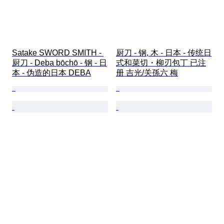
Satake SWORD SMITH - 
厨刀 - 钢, 木 - 日本 - 传统日
厨刀 - Deba bōchō - 钢 - 日
式和菜切・柳刃包丁 已注
本 - 伪造的日本 DEBA
册 吉光/关孫六 梅