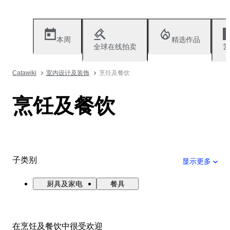
本周
精选作品
全球在线拍卖
艺
Catawiki
室内设计及装饰
烹饪及餐饮
烹饪及餐饮
子类别
显示更多
厨具及家电
餐具
在烹饪及餐饮中很受欢迎