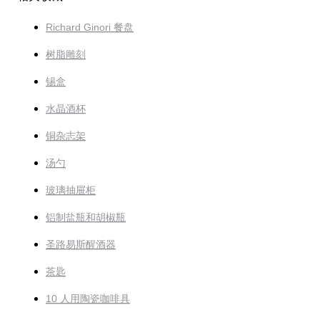
Richard Ginori 餐盘
树脂雕刻
锡盒
水晶酒杯
铜杂志架
汤勺
玻璃抽屉柜
铝制盐瓶和胡椒瓶
圣路易斯醒酒器
茶匙
10 人用陶瓷咖啡具