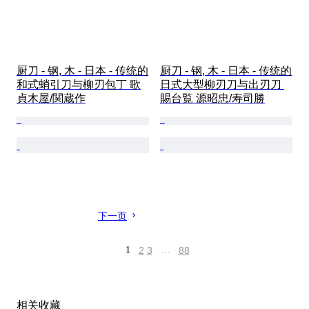
厨刀 - 钢, 木 - 日本 - 传统的
厨刀 - 钢, 木 - 日本 - 传统的
和式蛸引刀与柳刃包丁 歌
日式大型柳刃刀与出刃刀 
貞木屋/関蔵作
賜台覧 源昭忠/寿司勝
下一页
1
2
3
…
88
相关收藏