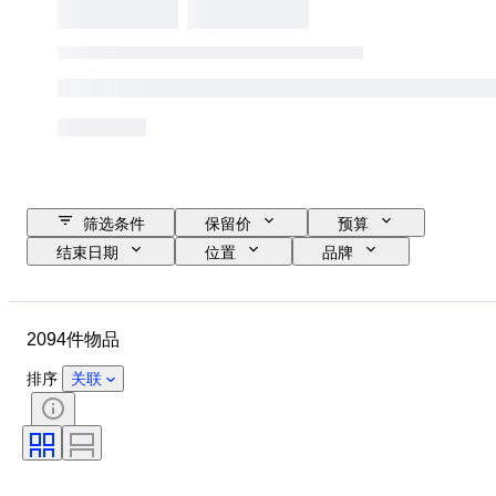
筛选条件
保留价
预算
结束日期
位置
品牌
物品
原产国
材质
状态
时期
款式
2094件物品
签名
颜色
服装尺码
时代
厨刀类别
Decor
排序
关联
艺术家
原创作品／复制品
出售者
创作者
型号