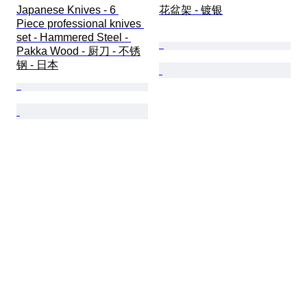
Japanese Knives - 6 
花盆架 - 镀银
Piece professional knives 
set - Hammered Steel - 
Pakka Wood - 厨刀 - 不锈
钢 - 日本