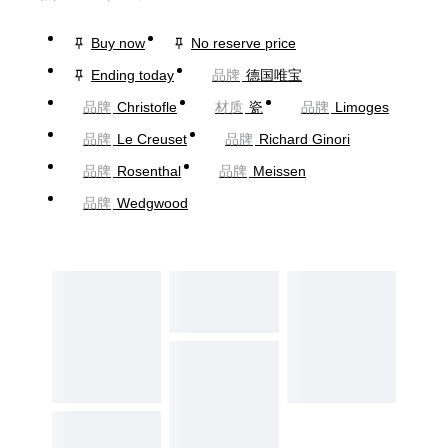
Buy now
No reserve price
Ending today
品牌
德国唯宝
品牌
Christofle
材质
瓷
品牌
Limoges
品牌
Le Creuset
品牌
Richard Ginori
品牌
Rosenthal
品牌
Meissen
品牌
Wedgwood