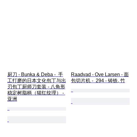
厨刀 - Bunka & Deba -  手
Raadvad - Ove Larsen - 面
工打磨的日本文化包丁与出
包切片机 -  294 - 铸铁, 竹
刃包丁厨师刀套装 - 八角形
稳定树脂柄（猩红纹理） - 
亚洲