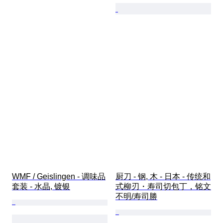
WMF / Geislingen - 调味品
厨刀 - 钢, 木 - 日本 - 传统和
套装 - 水晶, 镀银
式柳刃・寿司切包丁，铭文
不明/寿司勝