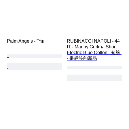
Palm Angels - T恤
RUBINACCI NAPOLI - 44 
IT - Manny Gurkha Short 
Electric Blue Cotton - 短裤 
- 带标签的新品