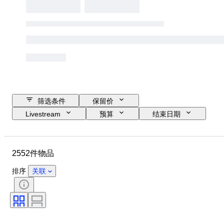
筛选条件
保留价
Livestream
预算
结束日期
位置
品牌
物品
原产国
材质
性别
2552件物品
状态
时期
款式
颜色
服装尺码
物品尺寸
排序
关联
时代
花样
衬衫领口尺寸
带配件
鞋尺码