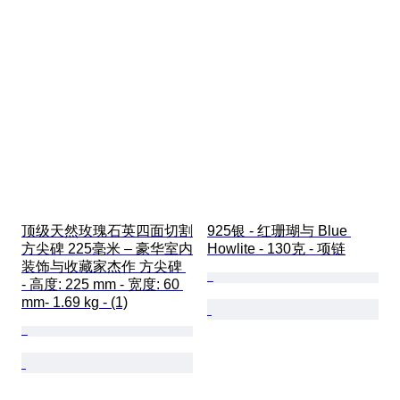
顶级天然玫瑰石英四面切割
925银 - 红珊瑚与 Blue 
方尖碑 225毫米 – 豪华室内
Howlite - 130克 - 项链
装饰与收藏家杰作 方尖碑 
- 高度: 225 mm - 宽度: 60 
mm- 1.69 kg - (1)