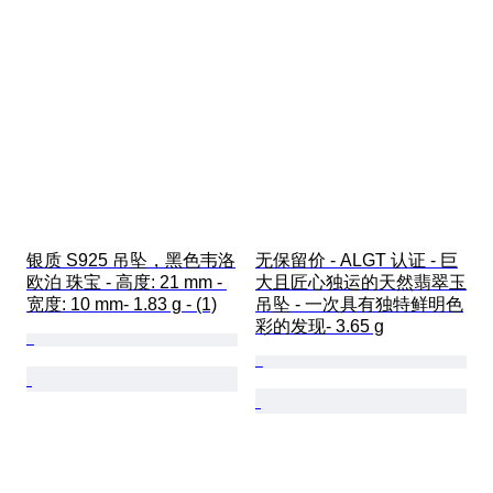
银质 S925 吊坠，黑色韦洛
无保留价 - ALGT 认证 - 巨
欧泊 珠宝 - 高度: 21 mm - 
大且匠心独运的天然翡翠玉
宽度: 10 mm- 1.83 g - (1)
吊坠 - 一次具有独特鲜明色
彩的发现- 3.65 g