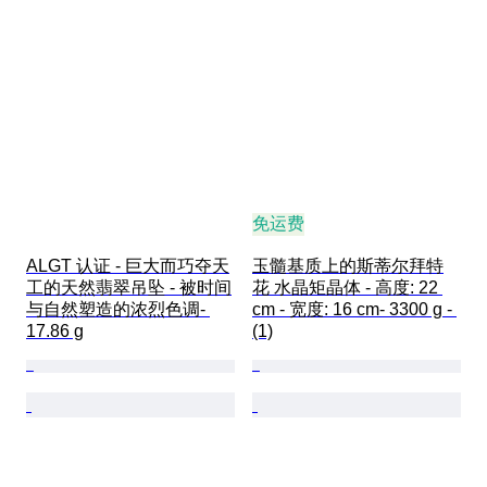
免运费
ALGT 认证 - 巨大而巧夺天
玉髓基质上的斯蒂尔拜特
工的天然翡翠吊坠 - 被时间
花 水晶矩晶体 - 高度: 22 
与自然塑造的浓烈色调- 
cm - 宽度: 16 cm- 3300 g - 
17.86 g
(1)