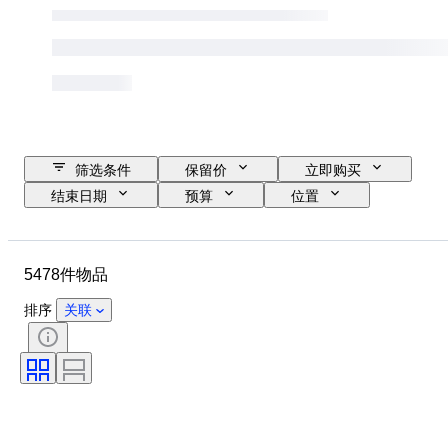
筛选条件
保留价
立即购买
结束日期
预算
位置
尺寸
尺寸
物品
原产国
材质
性别
5478件物品
状态
时期
宝石重量
证明
签名
颜色
排序
关联
切割
确切的颜色
矿物
矿物形态
时代
原创作品／复制品
物品尺寸
处理
珍珠光泽
珍珠表面质量