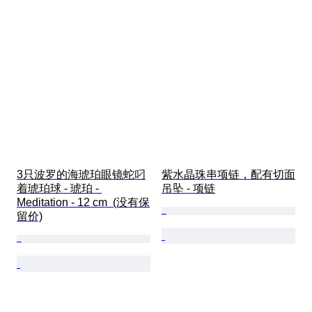
3只波罗的海琥珀眼镜蛇叼
紫水晶珠串项链，配有切面
着琥珀球 - 琥珀 - 
吊坠 - 项链
Meditation - 12 cm  (没有保
留价)