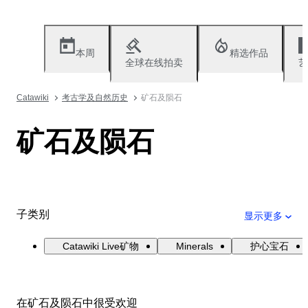
本周
精选作品
全球在线拍卖
艺
Catawiki
考古学及自然历史
矿石及陨石
矿石及陨石
子类别
显示更多
Catawiki Live矿物
Minerals
护心宝石
在矿石及陨石中很受欢迎