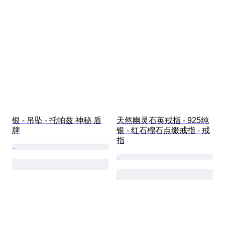
银 - 吊坠 - 托帕兹 神秘 盾
天然幽灵石英戒指 - 925纯
牌
银 - 红石榴石点缀戒指 - 戒
指