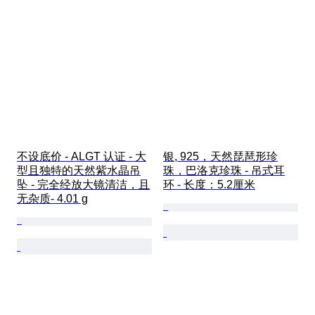
不设底价 - ALGT 认证 - 大
银, 925，天然琵琶形珍
型且独特的天然紫水晶吊
珠，巴洛克珍珠 - 吊式耳
坠 - 完全经放大镜清洁，且
环 - 长度：5.2厘米
无杂质- 4.01 g