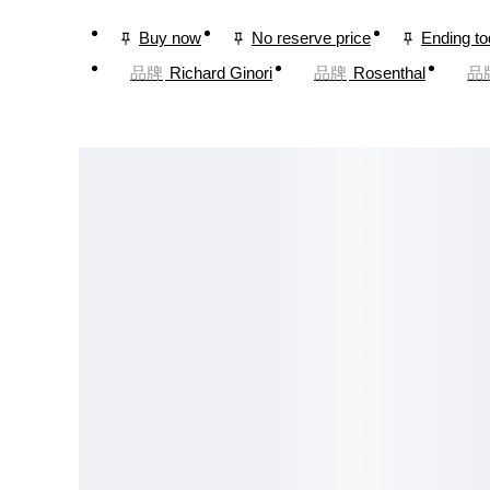
Buy now
No reserve price
Ending t
品牌
Richard Ginori
品牌
Rosenthal
品