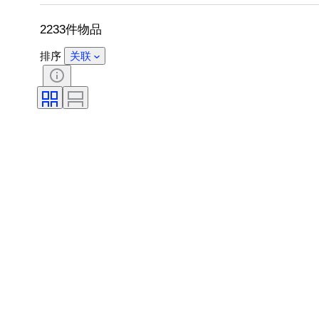
原创作品／复制品
出售者
创作
2233件物品
排序
关联