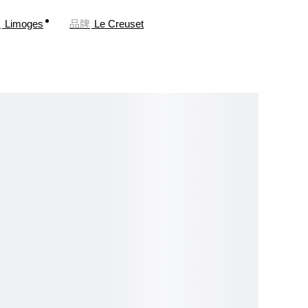
牌
Limoges
品牌
Le Creuset