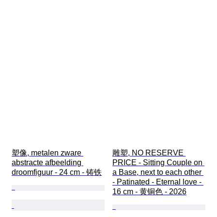
塑像, metalen zware 
雕塑, NO RESERVE 
abstracte afbeelding 
PRICE - Sitting Couple on 
droomfiguur - 24 cm - 铸铁
a Base, next to each other 
- Patinated - Eternal love - 
16 cm - 黄铜色 - 2026