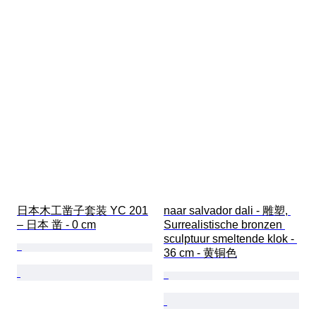
日本木工凿子套装 YC 201
naar salvador dali - 雕塑, 
– 日本 凿 - 0 cm
Surrealistische bronzen 
sculptuur smeltende klok - 
36 cm - 黄铜色