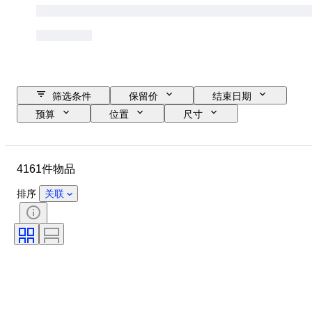
筛选条件
保留价
结束日期
预算
位置
尺寸
尺寸
品牌
物品
原产国
材质
性别
4161件物品
状态
时期
证明
款式
技术
签名
排序
关联
颜色
表芯
原创作品／复制品
时代
生长风格
电力储备
出售者
报时
处理
标本