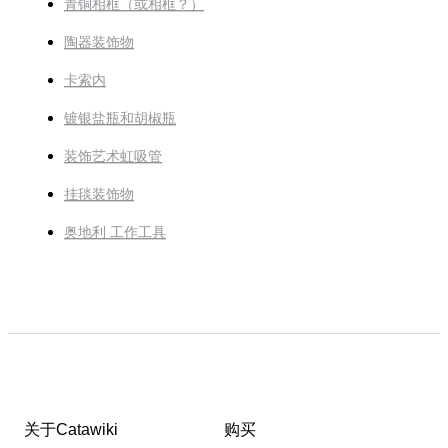
青铜相框（或相框？）
陶器装饰物
卡索内
镀银盐瓶和胡椒瓶
装饰艺术虹吸管
挂毯装饰物
奥地利 工作工具
关于Catawiki
购买