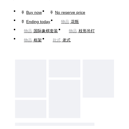
Buy now
No reserve price
Ending today
物品
花瓶
物品
国际象棋套装
物品
枝形吊灯
物品
框架
款式
老式