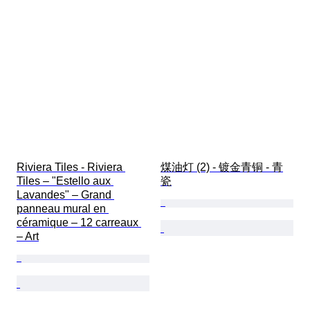
Riviera Tiles - Riviera 
煤油灯 (2) - 镀金青铜 - 青
Tiles – "Estello aux 
瓷
Lavandes" – Grand 
panneau mural en 
céramique – 12 carreaux 
– Art