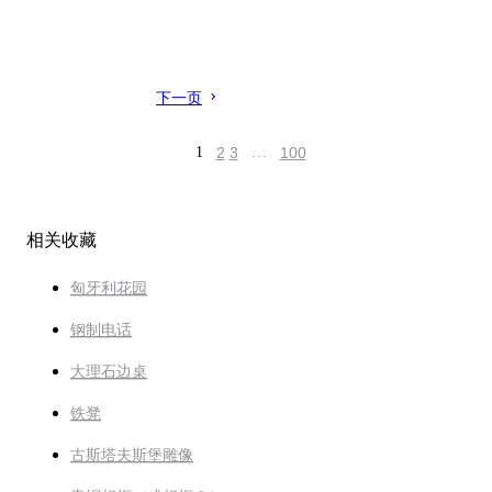
下一页
1
2
3
…
100
相关收藏
匈牙利花园
钢制电话
大理石边桌
铁凳
古斯塔夫斯堡雕像