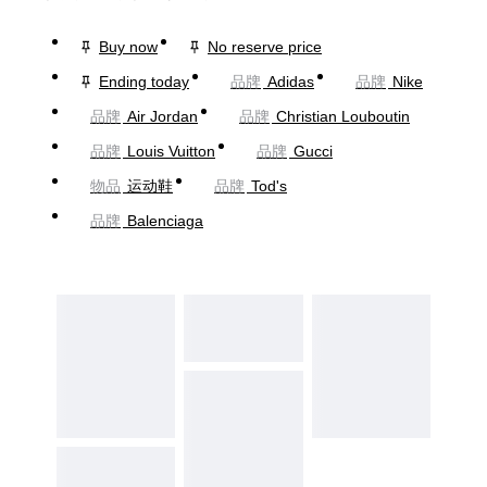
Buy now
No reserve price
Ending today
品牌
Adidas
品牌
Nike
品牌
Air Jordan
品牌
Christian Louboutin
品牌
Louis Vuitton
品牌
Gucci
物品
运动鞋
品牌
Tod's
品牌
Balenciaga