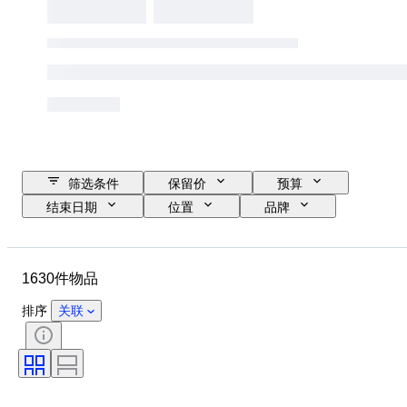
筛选条件
保留价
预算
结束日期
位置
品牌
鞋尺码
物品
原产国
材质
性别
状态
1630件物品
签名
颜色
时代
带配件
花样
型号
排序
关联