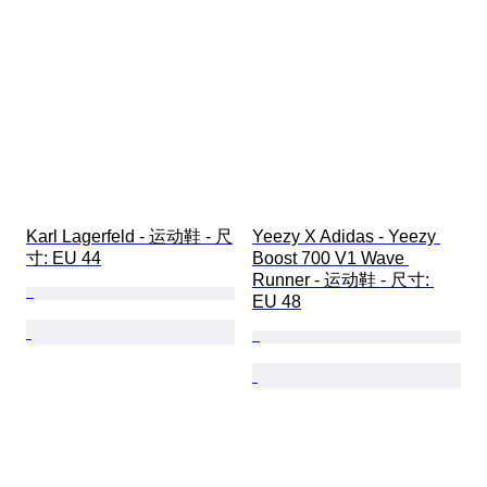
Karl Lagerfeld - 运动鞋 - 尺
Yeezy X Adidas - Yeezy 
寸: EU 44
Boost 700 V1 Wave 
Runner - 运动鞋 - 尺寸: 
EU 48