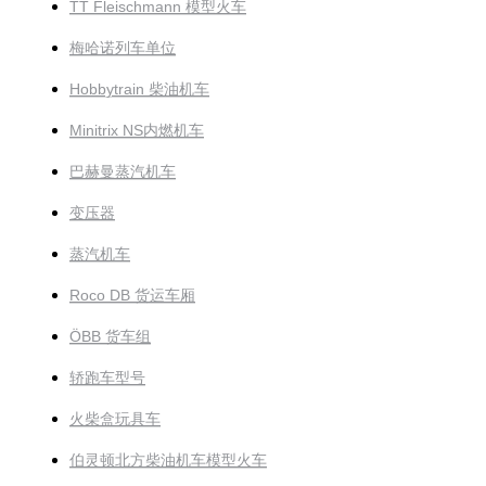
TT Fleischmann 模型火车
梅哈诺列车单位
Hobbytrain 柴油机车
Minitrix NS内燃机车
巴赫曼蒸汽机车
变压器
蒸汽机车
Roco DB 货运车厢
ÖBB 货车组
轿跑车型号
火柴盒玩具车
伯灵顿北方柴油机车模型火车