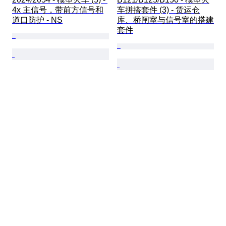
4x 主信号，带前方信号和
车拼搭套件 (3) - 货运仓
道口防护 - NS
库、桥闸室与信号室的搭建
套件