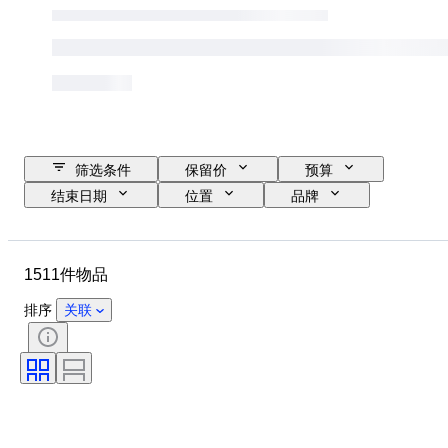
筛选条件
保留价
预算
结束日期
位置
品牌
物品
原产国
材质
状态
其他
时期
1511件物品
课题
款式
颜色
比例
监控
电源
排序
关联
铁路公司
时代
原创作品／复制品