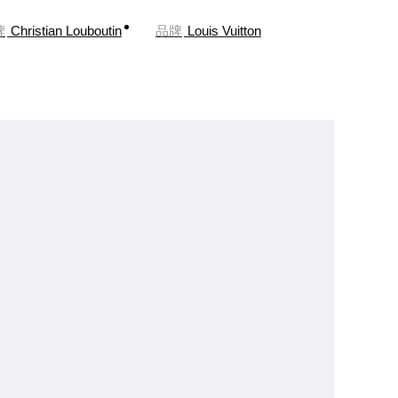
牌
Christian Louboutin
品牌
Louis Vuitton