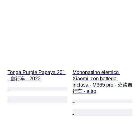
Tonga Purple Papaya 20" 
Monopattino elettrico 
- 自行车 - 2023
Xiaomi  con batteria 
inclusa - M365 pro - 公路自
行车 - altro