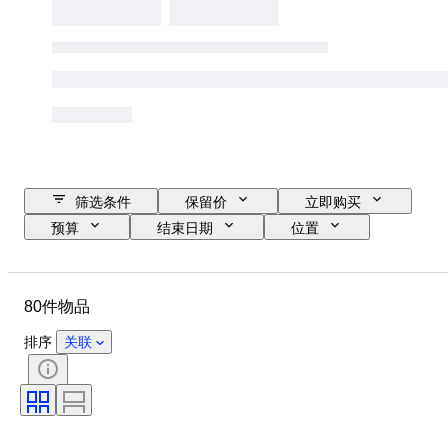
筛选条件
保留价
立即购买
预算
结束日期
位置
品牌
物品
原产国
材质
状态
其他
80件物品
时期
款式
颜色
服装尺码
原创作品／复制品
排序
关联
时代
体育赛事
运动团队
运动员
带配件
Size
测量尺寸