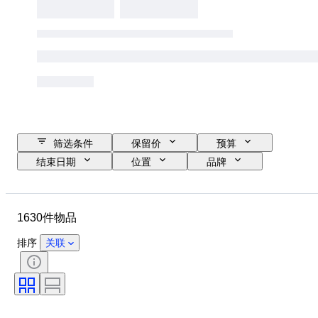
筛选条件
保留价
预算
结束日期
位置
品牌
鞋尺码
物品
原产国
材质
性别
状态
1630件物品
签名
颜色
时代
带配件
花样
型号
排序
关联