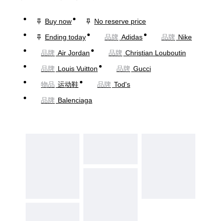
Buy now
No reserve price
Ending today
品牌
Adidas
品牌
Nike
品牌
Air Jordan
品牌
Christian Louboutin
品牌
Louis Vuitton
品牌
Gucci
物品
运动鞋
品牌
Tod's
品牌
Balenciaga