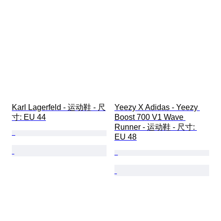
Karl Lagerfeld - 运动鞋 - 尺
Yeezy X Adidas - Yeezy 
寸: EU 44
Boost 700 V1 Wave 
Runner - 运动鞋 - 尺寸: 
EU 48