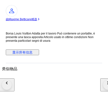
专
家
由Maxime Betticare精选
Borsa Louis Vuitton Adatta per il lavoro Può contenere un portatile, è
presente una tasca apposita Articolo usato in ottime condizioni Non
presenta particolari segni di usura
显示所有信息
类似物品