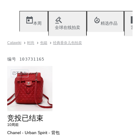
本周
精选作品
全球在线拍卖
艺
Catawiki
时尚
包箱
经典香奈儿包拍卖
编号
103731165
已不存在
竞投已结束
10周前
Chanel - Urban Spirit - 背包