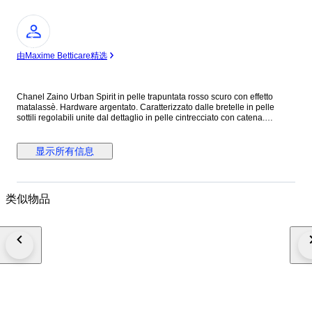
专
家
由Maxime Betticare精选
Chanel Zaino Urban Spirit in pelle trapuntata rosso scuro con effetto
matalassè. Hardware argentato. Caratterizzato dalle bretelle in pelle
sottili regolabili unite dal dettaglio in pelle cintrecciato con catena.
Chiusura con patta e chiusura girevole su logo Chanel. Chiusura interna
regolabile con coulisse in pelle. Tasca applicata sul retro. Interno foderato
tono su tono con tasca con zip per contenere gli oggetti più piccoli. Made
显示所有信息
in Italy. Anno di produzione: 2014-2017 Di piccole dimensioni: 21 x 24 x
12 cm In ottime condizioni, con lievi segni di usura come da foto. Tutti i
dettagli sono come da foto. Condizione: 9/10 Cod seriale: 22270720 Cod
etichetta: 9UL882590126 Tutti i nostri prodotti sono Originali al 100%. Si
类似物品
riceve quanto presente nelle fotografie allegate. Nessun costo doganale
per gli acquirenti UE. Spediamo in tutto il mondo con corriere espresso
tracciato e assicurato con arrivo nelle 24 ore. N.B. Se necessiti di fattura,
segnalalo nel momento in cui effettui il pagamento: inviami un messaggio
con la richiesta di fattura!