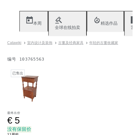
本周
精选作品
全球在线拍卖
艺
Catawiki
室内设计及装饰
古董及经典家具
年轻的古董收藏家
编号
103765563
已售出
最终出价
€ 5
没有保留价
11周前