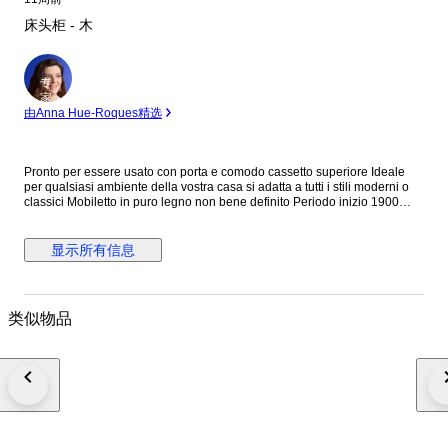
床头柜 - 木
专
家
由Anna Hue-Roques精选
Pronto per essere usato con porta e comodo cassetto superiore Ideale
per qualsiasi ambiente della vostra casa si adatta a tutti i stili moderni o
classici Mobiletto in puro legno non bene definito Periodo inizio 1900
Condizioni buone restaurato molte volte nel corso del tempo Presenti
macchie e segni dati dal tempo e del uso del mobile Mobiletto con misure
Alto . cm 88 Largo . cm 47 Profondo . cm 39 Spedizione con cassa
显示所有信息
adeguata con tutte le dovute cure per un trasporto sicuro per evitare
danni Con corriere tracciato
类似物品