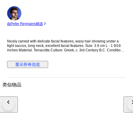
专
家
由Peter Reynaers精选
Nicely carved with delicate facial features, wavy hair showing under a
tight saccos, long neck, excellent facial features. Size: 3.9 cm L - 1 9/16
inches Material: Terracotta Culture: Greek, c. 3rd Century B.C. Condition:
Part of a larger figure Display stand included Provenance: The Peter
Newall (1945-2018) Collection. Ex Duke’s Auctioneers, UK. The seller
guarantees that this item has been legally acquired & will be legally
显示所有信息
exported, related documents seen by Catawiki. This item do not need an
export licence within the EU. The seller will inform the buyer if it needs a
UK export licence outside the EU Worldwide shipping by Registered Mail.
Comes with a Certificate of Authenticity N.B. Import duties may be
类似物品
incurred on orders shipped to countries outside the UK. Notice: We are
not able to ship to Greece and Cyprus.