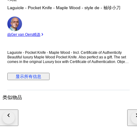
Laguiole - Pocket Knife - Maple Wood - style de - 袖珍小刀
专
家
由Ger van Oers精选
Laguiole - Pocket Knife - Maple Wood - Incl. Certificate of Authenticity
Beautiful luxury Maple Wood Pocket Knife. Also perfect as a gift. The set
comes in the original Luxury box with Certificate of Authentication. Object:
Laguiole Pocket Knife. Documentation: Certificate of Authentication.
Dimensions: 19 cm. x 1.5 cm. x 1.3 cm. Material (blade): Acier Inox
(stainless steel). Material (handle): Maple Wood. Origin: France design.
显示所有信息
Packaging: Original luxury black storage Box. Condition: New, not used.
Laguiole is (beside a brand name) a specific shape of a knife. The
Laguiole knife is a high-quality traditional Occitan pocket-knife, originally
produced in the "knife-city" of Thiers where 70% of the French cutting tool
类似物品
production comes from, and in the small village of Laguiole, both located
in France. Photo's are part of the description. Delivery: The object will be
packed carefully and shipped insured worldwide with a Track-and-Trace
code. Quality and fast Shipping.