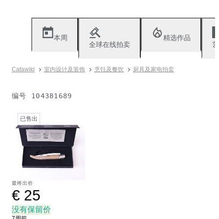
本周
精选作品
全球在线拍卖
艺
Catawiki
室内设计及装饰
烹饪及餐饮
厨具及家电拍卖
编号
104381689
已售出
最终出价
€ 25
没有保留价
7周前