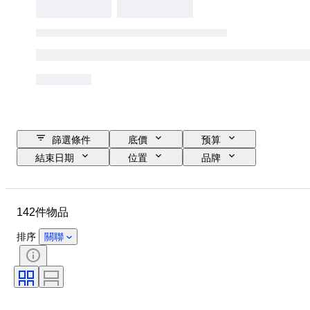
篩選條件
底價
预算
結束日期
位置
品牌
物品
原產國
物料
狀態
額外
時期
142件物品
款式
顏色
原件/副本
時代
體育賽事
運動
排序
關聯
Size
運動隊
運動員
包括配件
尺寸測量
鞋尺寸