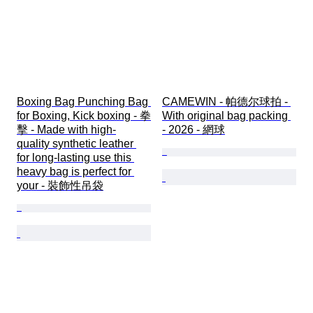
Boxing Bag Punching Bag 
CAMEWIN - 帕德尔球拍 - 
for Boxing, Kick boxing - 拳
With original bag packing 
擊 - Made with high-
- 2026 - 網球
quality synthetic leather 
for long-lasting use this 
heavy bag is perfect for 
your - 裝飾性吊袋