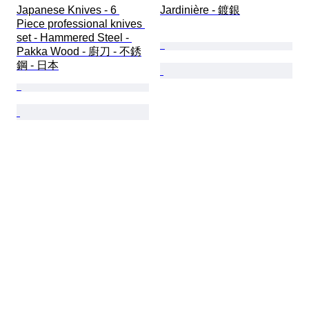
Japanese Knives - 6 
Jardinière - 鍍銀
Piece professional knives 
set - Hammered Steel - 
Pakka Wood - 廚刀 - 不銹
鋼 - 日本