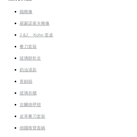
鐵雕像
羅蒙諾索夫雕像
J.&J。 Kohn 套桌
餐刀套裝
玻璃餅乾盒
奶油湯匙
黃銅箱
玻璃衣櫃
吉爾德壁燈
皮革餐刀套裝
德國唯寶蓋碗