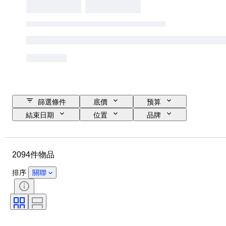
篩選條件
底價
预算
結束日期
位置
品牌
物品
原產國
物料
狀態
時期
款式
2094件物品
簽名
顏色
服裝尺碼
時代
廚刀類型
裝飾
排序
關聯
藝術家
原件/副本
出售者：
創作者
型號