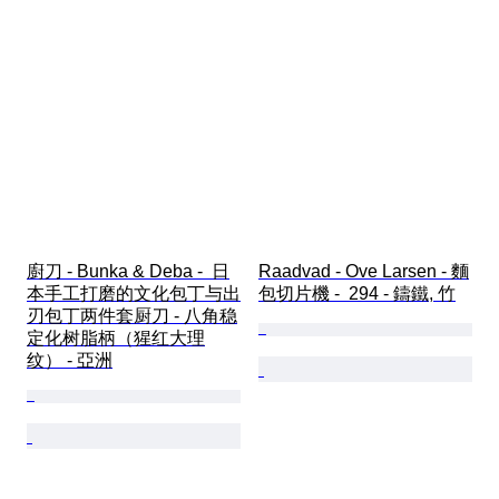
廚刀 - Bunka & Deba -  日
Raadvad - Ove Larsen - 麵
本手工打磨的文化包丁与出
包切片機 -  294 - 鑄鐵, 竹
刃包丁两件套厨刀 - 八角稳
定化树脂柄（猩红大理
纹） - 亞洲