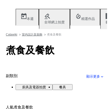
本週
精選作品
全球網上拍賣
藝
Catawiki
室內設計及裝飾
煮食及餐飲
煮食及餐飲
副類別
顯示更多
廚具及電器拍賣
餐具
人氣煮食及餐飲