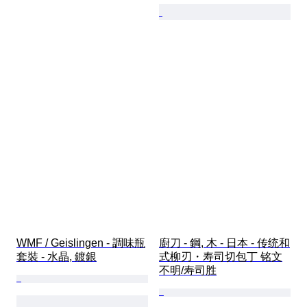
WMF / Geislingen - 調味瓶
廚刀 - 鋼, 木 - 日本 - 传统和
套裝 - 水晶, 鍍銀
式柳刃・寿司切包丁 铭文
不明/寿司胜