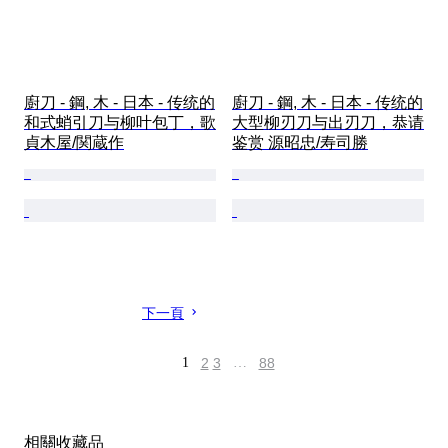
廚刀 - 鋼, 木 - 日本 - 传统的
廚刀 - 鋼, 木 - 日本 - 传统的
和式蛸引刀与柳叶包丁，歌
大型柳刃刀与出刃刀，恭请
貞木屋/関蔵作
鉴赏 源昭忠/寿司勝
下一頁
1
2
3
…
88
相關收藏品