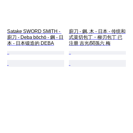
Satake SWORD SMITH - 
廚刀 - 鋼, 木 - 日本 - 传统和
廚刀 - Deba bōchō - 鋼 - 日
式菜切包丁・柳刃包丁 已
本 - 日本锻造的 DEBA
注册 吉光/関孫六 梅