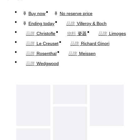
Buy now
No reserve price
Ending today
品牌
Villeroy & Boch
品牌
Christofle
物料
瓷器
品牌
Limoges
品牌
Le Creuset
品牌
Richard Ginori
品牌
Rosenthal
品牌
Meissen
品牌
Wedgwood