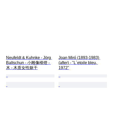
Neufeldt & Kuhnke - Jörg 
Joan Miró (1893-1983) 
Baltschun - 小雕像檯燈 - 
(after) - "L´etoile bleu, 
木 - 木质女性躯干
1972"