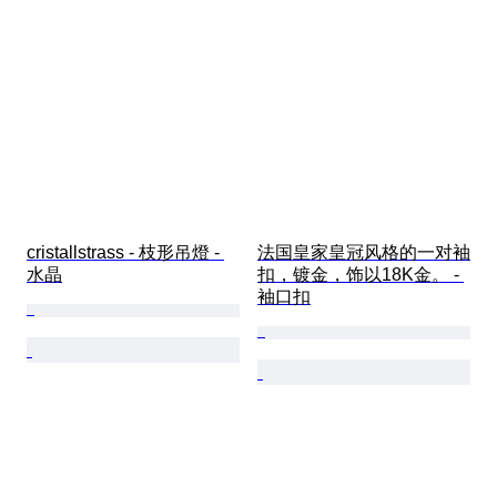
cristallstrass - 枝形吊燈 - 
法国皇家皇冠风格的一对袖
水晶
扣，镀金，饰以18K金。 - 
袖口扣