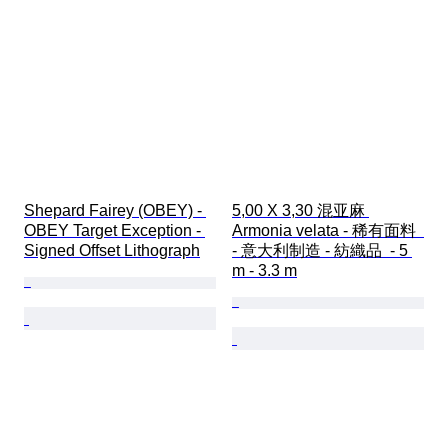
Shepard Fairey (OBEY) - 
5,00 X 3,30 混亚麻 
OBEY Target Exception - 
Armonia velata - 稀有面料  
Signed Offset Lithograph
- 意大利制造 - 紡織品  - 5 
m - 3.3 m