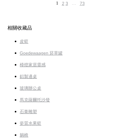
1
2
3
…
73
相關收藏品
皮籃
Goedewaagen 菸草罐
檯燈家居靈感
鋁製邊桌
玻璃辦公桌
馬克薩爾托沙發
石膏雕塑
瓷質水果籃
躺椅