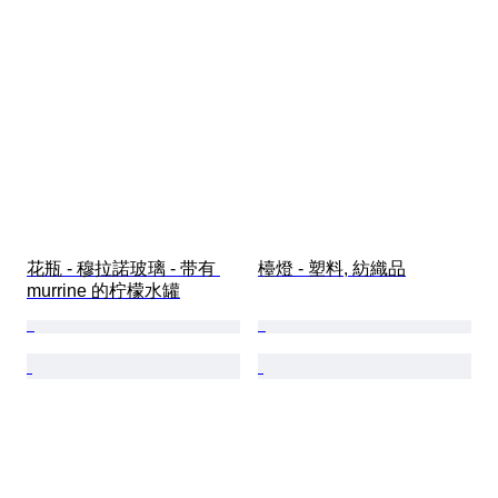
花瓶 - 穆拉諾玻璃 - 带有 
檯燈 - 塑料, 紡織品
murrine 的柠檬水罐