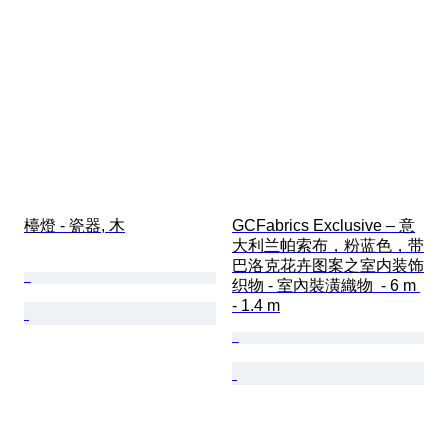
檯燈 - 瓷器, 木
GCFabrics Exclusive – 意
大利兰帕索布，粉蓝色，带
巴洛克花卉图案之室内装饰
织物 - 室內裝潢織物  - 6 m 
- 1.4 m