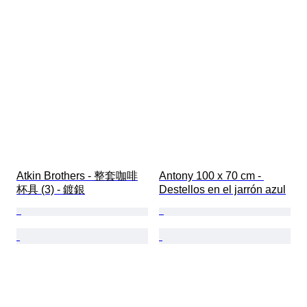
Atkin Brothers - 整套咖啡
Antony 100 x 70 cm - 
杯具 (3) - 鍍銀
Destellos en el jarrón azul