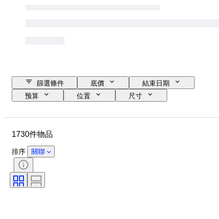
篩選條件
底價
結束日期
预算
位置
尺寸
尺寸
品牌
物品
原產國
物料
性別
1730件物品
狀態
時期
證明
標題
款式
技術
排序
關聯
簽名
版
顏色
時代
出售者：
原件/副本
藝術家
電力儲備
創作者
型號