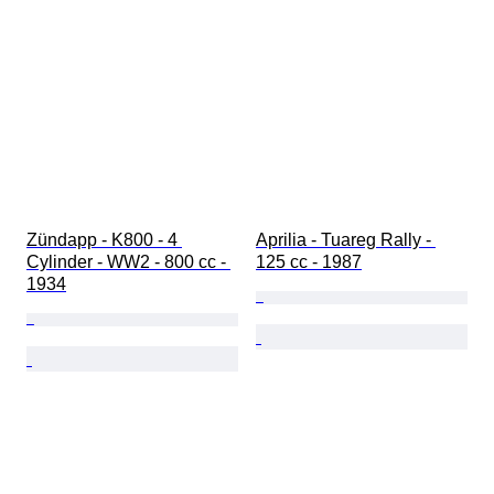
Zündapp - K800 - 4 
Aprilia - Tuareg Rally - 
Cylinder - WW2 - 800 cc - 
125 cc - 1987
1934