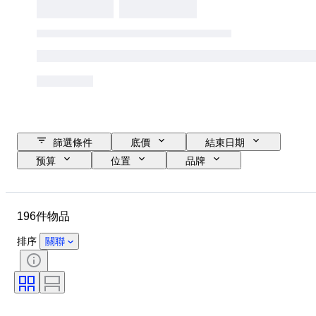
篩選條件
底價
結束日期
预算
位置
品牌
物品
原產國
物料
狀態
額外
時期
196件物品
註冊文件
發動機尺寸
CoC（合規證書）
原件/副本
排序
關聯