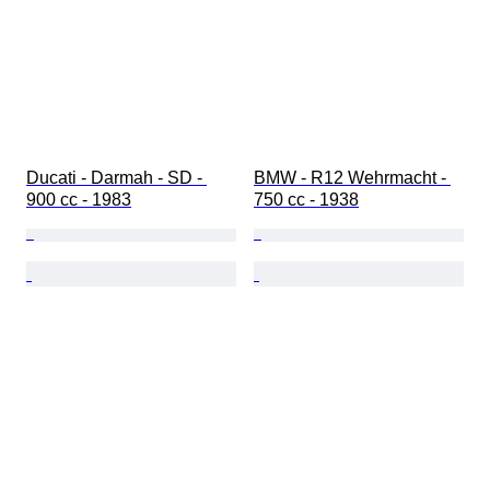
Ducati - Darmah - SD - 
BMW - R12 Wehrmacht - 
900 cc - 1983
750 cc - 1938