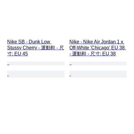
Nike SB - Dunk Low 
Nike - Nike Air Jordan 1 x 
Stussy Cherry - 運動鞋 - 尺
Off-White 'Chicago' EU 38 
寸: EU 45
- 運動鞋 - 尺寸: EU 38