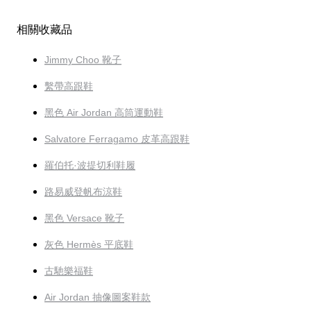
相關收藏品
Jimmy Choo 靴子
繫帶高跟鞋
黑色 Air Jordan 高筒運動鞋
Salvatore Ferragamo 皮革高跟鞋
羅伯托·波提切利鞋履
路易威登帆布涼鞋
黑色 Versace 靴子
灰色 Hermès 平底鞋
古馳樂福鞋
Air Jordan 抽像圖案鞋款