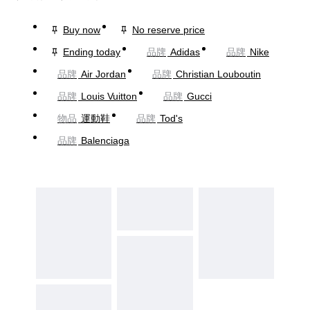
Buy now
No reserve price
Ending today
品牌
Adidas
品牌
Nike
品牌
Air Jordan
品牌
Christian Louboutin
品牌
Louis Vuitton
品牌
Gucci
物品
運動鞋
品牌
Tod's
品牌
Balenciaga