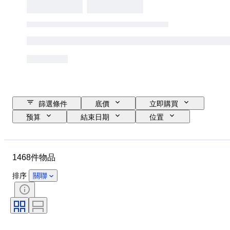
篩選條件
底價
立即購買
预算
結束日期
位置
品牌
鞋尺寸
物品
原產國
物料
性別
1468件物品
狀態
簽名
顏色
時代
包括配件
圖案
排序
關聯
型號