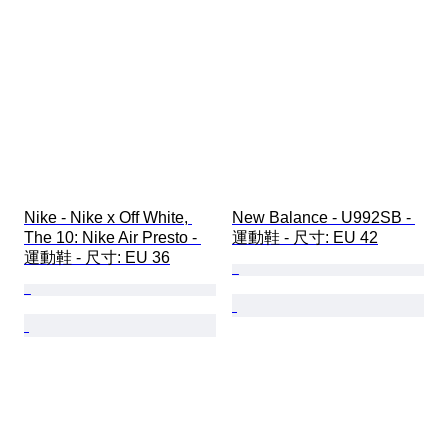
Nike - Nike x Off White, 
New Balance - U992SB - 
The 10: Nike Air Presto - 
運動鞋 - 尺寸: EU 42
運動鞋 - 尺寸: EU 36