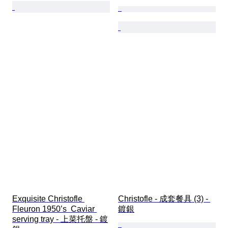
Exquisite Christofle 
Christofle - 成套餐具 (3) - 
Fleuron 1950’s  Caviar 
鍍銀
serving tray - 上菜托盤 - 鍍