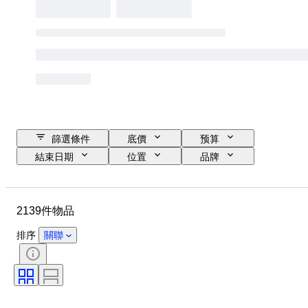
篩選條件
底價
预算
結束日期
位置
品牌
物品
原產國
物料
狀態
時期
款式
2139件物品
簽名
顏色
服裝尺碼
時代
廚刀類型
裝飾
排序
關聯
藝術家
原件/副本
出售者：
創作者
型號