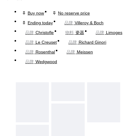
Buy now
No reserve price
Ending today
品牌
Villeroy & Boch
品牌
Christofle
物料
瓷器
品牌
Limoges
品牌
Le Creuset
品牌
Richard Ginori
品牌
Rosenthal
品牌
Meissen
品牌
Wedgwood