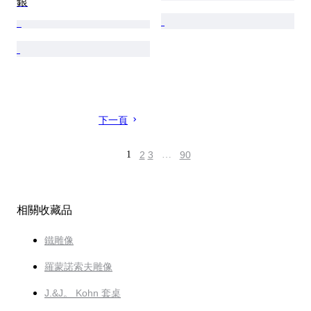
銀
下一頁
1
2
3
…
90
相關收藏品
鐵雕像
羅蒙諾索夫雕像
J.&J。 Kohn 套桌