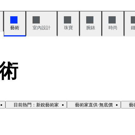
藝術
室內設計
珠寶
腕錶
時尚
術
目前熱門：新銳藝術家
藝術家直供·無底價
藝