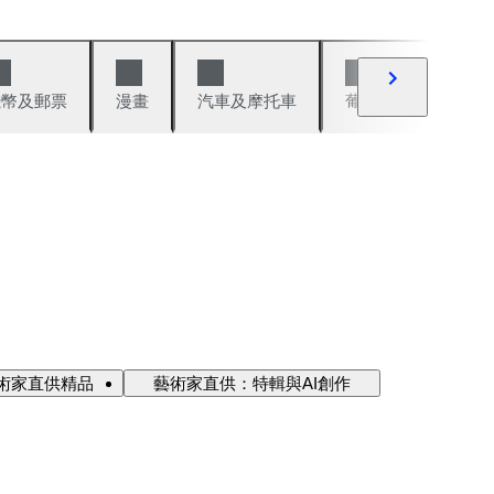
錢幣及郵票
漫畫
汽車及摩托車
葡萄酒與烈酒
術家直供精品
藝術家直供：特輯與AI創作