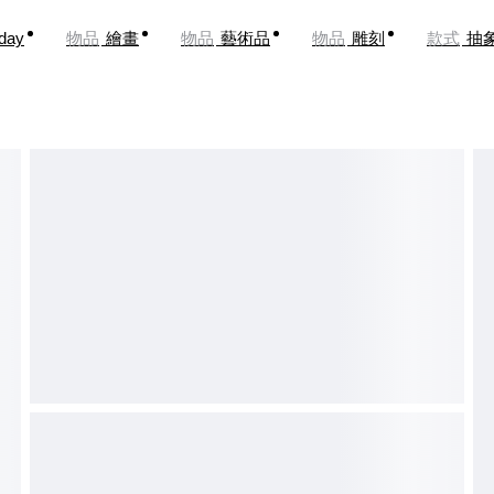
oday
物品
繪畫
物品
藝術品
物品
雕刻
款式
抽