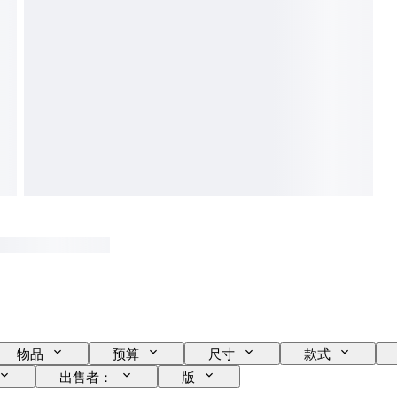
物品
预算
尺寸
款式
出售者：
版