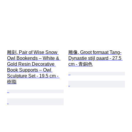
雕刻, Pair of Wise Snow 
雕像, Groot formaat Tang-
Owl Bookends – White & 
Dynastie stijl paard - 27.5 
Gold Resin Decorative 
cm - 青銅色
Book Supports – Owl 
Sculpture Set - 19.5 cm - 
樹脂