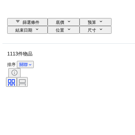
篩選條件
底價
预算
結束日期
位置
尺寸
尺寸
品牌
物品
原產國
物料
性別
1113件物品
狀態
時期
證明
標題
款式
簽名
排序
關聯
顏色
時代
藝術家
出售者：
原件/副本
物品尺碼
創作者