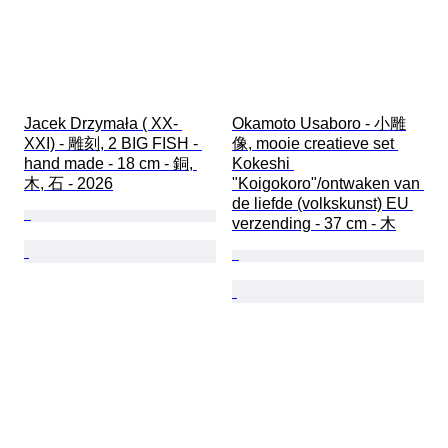
Jacek Drzymała ( XX- 
Okamoto Usaboro - 小雕
XXI) - 雕刻, 2 BIG FISH - 
像, mooie creatieve set 
hand made - 18 cm - 銅, 
Kokeshi 
木, 石 - 2026
"Koigokoro"/ontwaken van 
de liefde (volkskunst) EU 
verzending - 37 cm - 木