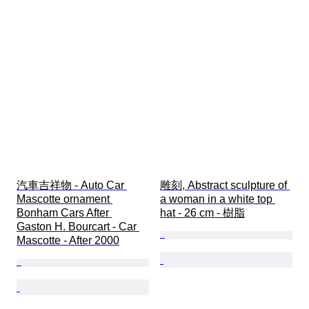
汽車吉祥物 - Auto Car 
雕刻, Abstract sculpture of 
Mascotte ornament 
a woman in a white top 
Bonham Cars After 
hat - 26 cm - 樹脂
Gaston H. Bourcart - Car 
Mascotte - After 2000