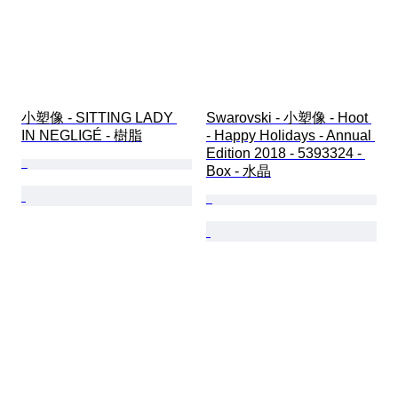
小塑像 - SITTING LADY 
Swarovski - 小塑像 - Hoot 
IN NEGLIGÉ - 樹脂
- Happy Holidays - Annual 
Edition 2018 - 5393324 - 
Box - 水晶