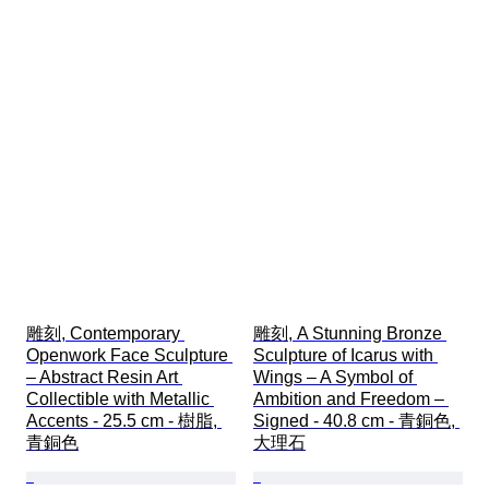
雕刻, Contemporary 
雕刻, A Stunning Bronze 
Openwork Face Sculpture 
Sculpture of Icarus with 
– Abstract Resin Art 
Wings – A Symbol of 
Collectible with Metallic 
Ambition and Freedom – 
Accents - 25.5 cm - 樹脂, 
Signed - 40.8 cm - 青銅色, 
青銅色
大理石