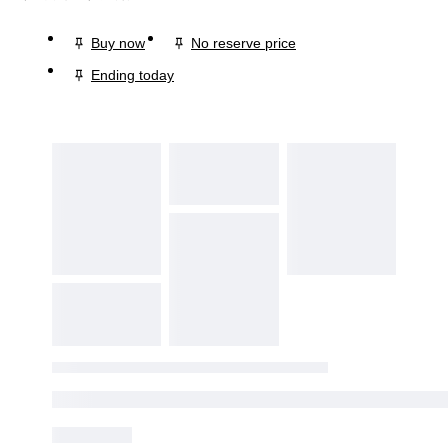
Buy now
No reserve price
Ending today