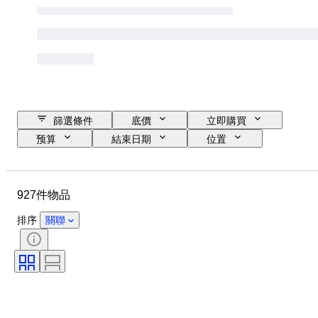
篩選條件
底價
立即購買
预算
結束日期
位置
品牌
物品
原產國
物料
狀態
額外
927件物品
時期
款式
顏色
已測試及運作中
時代
排序
關聯
標籤記錄
創作者