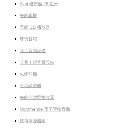
Akai 磁帶座 26 厘米
先鋒耳機
天龍 CD 播放器
尊寶音箱
除了音頻設備
哈曼卡頓音響設備
先鋒耳機
三穗調諧器
先鋒立體聲接收器
Nordmende 電子管收音機
技術揚聲器組