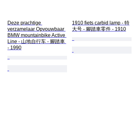
Deze prachtige 
1910 fiets carbid lamp - 特
verzamelaar Opvouwbaar 
大号 - 腳踏車零件 - 1910
BMW mountainbike Active 
Line - 山地自行车 - 腳踏車 
- 1990