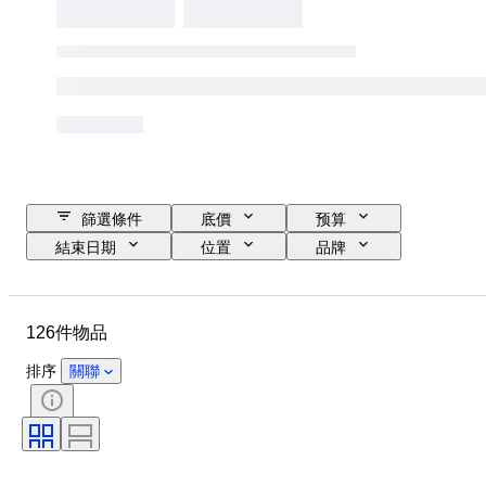
篩選條件
底價
预算
結束日期
位置
品牌
物品
原產國
物料
性別
狀態
額外
126件物品
時期
款式
顏色
原件/副本
時代
體育賽事
排序
關聯
運動
Size
體育紀念品種類
尺寸測量
鞋尺寸