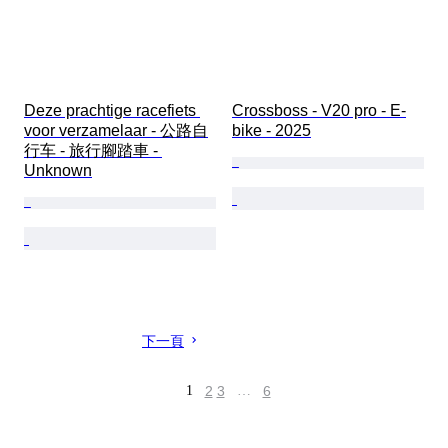
Deze prachtige racefiets 
Crossboss - V20 pro - E-
voor verzamelaar - 公路自
bike - 2025
行车 - 旅行腳踏車 - 
Unknown
下一頁
1
2
3
…
6