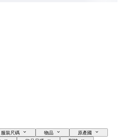
服裝尺碼
物品
原產國