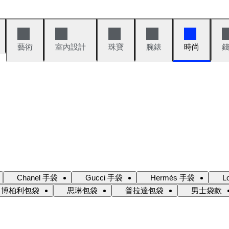
藝術
室內設計
珠寶
腕錶
時尚
Chanel 手袋
Gucci 手袋
Hermès 手袋
L
博柏利包袋
思琳包袋
普拉達包袋
男士袋款