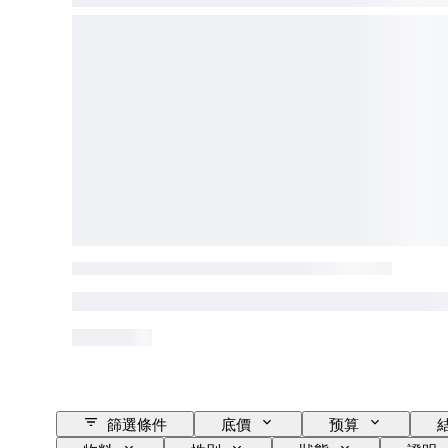
篩選條件
底價
预算