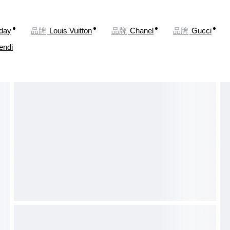
oday
品牌
Louis Vuitton
品牌
Chanel
品牌
Gucci
endi