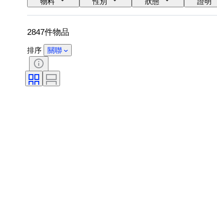
物料
性別
狀態
證明
鞋尺寸
2847件物品
排序
關聯