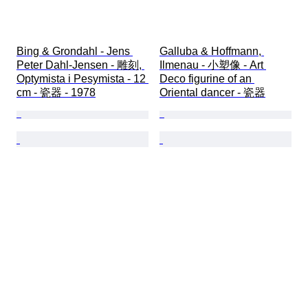
Bing & Grondahl - Jens 
Galluba & Hoffmann, 
Peter Dahl-Jensen - 雕刻, 
Ilmenau - 小塑像 - Art 
Optymista i Pesymista - 12 
Deco figurine of an 
cm - 瓷器 - 1978
Oriental dancer - 瓷器