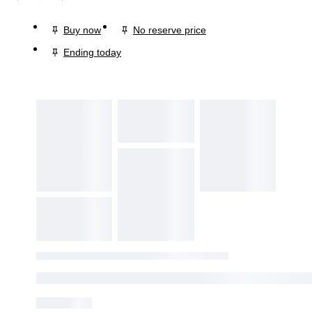
Buy now
No reserve price
Ending today