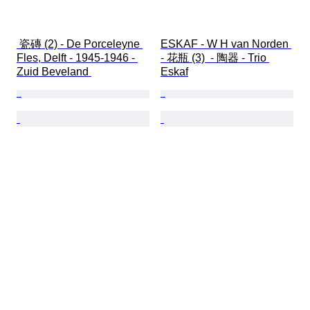
 瓷磚 (2) - De Porceleyne 
ESKAF - W H van Norden 
Fles, Delft - 1945-1946 - 
- 花瓶 (3)  - 陶器 - Trio 
Zuid Beveland 
Eskaf