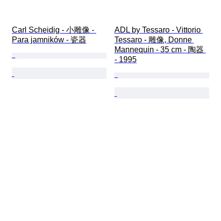
Carl Scheidig - 小雕像 - 
ADL by Tessaro - Vittorio 
Para jamników - 瓷器
Tessaro - 雕像, Donne 
Mannequin - 35 cm - 陶器 
- 1995