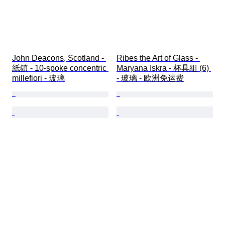
John Deacons, Scotland - 
Ribes the Art of Glass - 
紙鎮 - 10-spoke concentric 
Maryana Iskra - 杯具組 (6) 
millefiori - 玻璃
- 玻璃 - 欧洲免运费