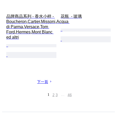
品牌商品系列 - 香水小样 - 
花瓶  - 玻璃
Boucheron,Cartier,Missoni,Acqua 
di Parma,Versace,Tom 
Ford,Hermes,Mont Blanc 
ed altri
下一頁
1
2
3
…
46