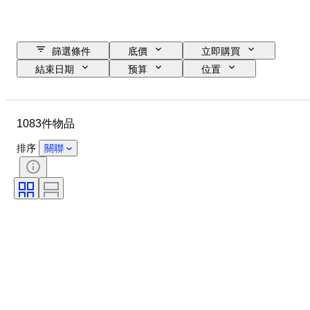
篩選條件
底價
立即購買
結束日期
预算
位置
尺寸
尺寸
品牌
物品
原產國
物料
1083件物品
性別
狀態
時期
證明
細度
標題
排序
關聯
款式
技術
簽名
版
顏色
藝術家
裝飾
出售者：
時代
創作者
型號