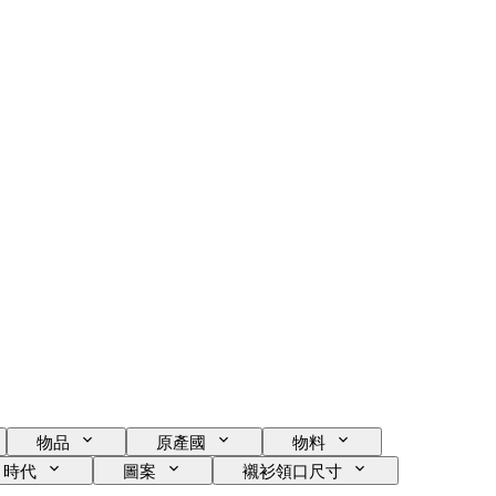
物品
原產國
物料
時代
圖案
襯衫領口尺寸