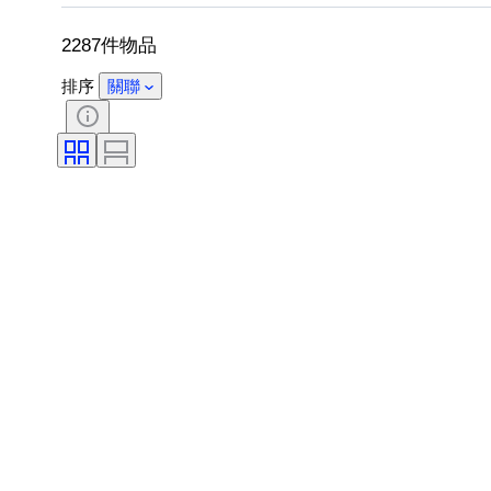
包括配件
鞋尺寸
2287件物品
排序
關聯