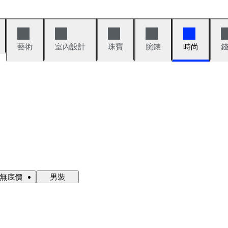
藝術
室內設計
珠寶
腕錶
時尚
·無底價
男裝