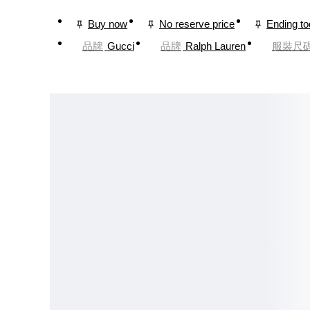
Buy now
No reserve price
Ending t
品牌
Gucci
品牌
Ralph Lauren
服裝尺