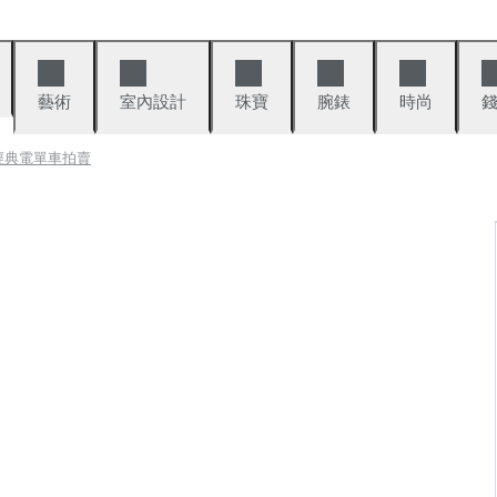
藝術
室內設計
珠寶
腕錶
時尚
經典電單車拍賣