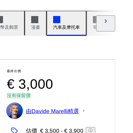
錢幣及郵票
漫畫
汽車及摩托車
葡萄酒與烈酒
最終出價
€ 3,000
沒有保留價
由Davide Marelli精選
專
家
估價
€ 3,500
-
€ 3,900