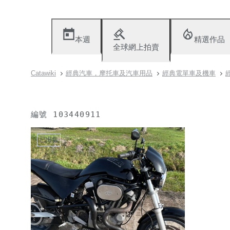
本週
精選作品
全球網上拍賣
Catawiki
經典汽車，摩托車及汽車用品
經典電單車及機車
編號
103440911
已出售