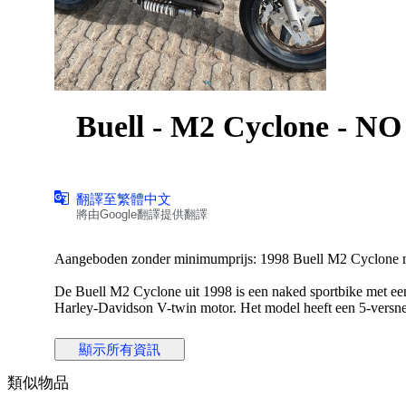
Buell - M2 Cyclone - N
翻譯至繁體中文
將由Google翻譯提供翻譯
Aangeboden zonder minimumprijs: 1998 Buell M2 Cyclone m
De Buell M2 Cyclone uit 1998 is een naked sportbike met e
Harley-Davidson V-twin motor. Het model heeft een 5-versnel
toercapaciteiten.
顯示所有資訊
De motorfiets rijdt, remt en schakelt, maar heeft een aantal 
voor ingebruikname.
類似物品
U bent van harte welkom om de Buel M2 Cyclone te komen beki