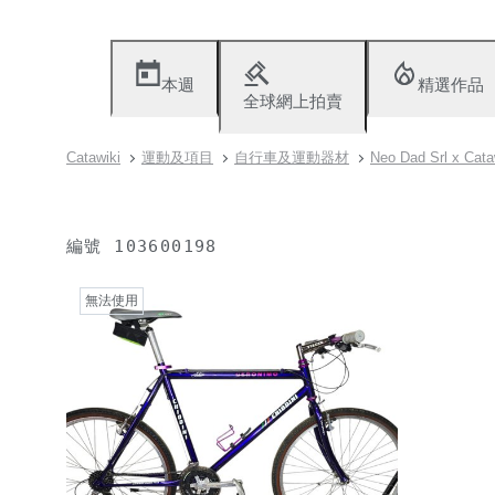
本週
精選作品
全球網上拍賣
Catawiki
運動及項目
自行車及運動器材
Neo Dad Srl x Ca
編號
103600198
無法使用