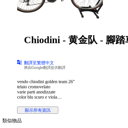
Chiodini - 黄金队 - 腳
翻譯至繁體中文
將由Google翻譯提供翻譯
vendo chiodini golden team 26"
telaio cromovelato
varie parti anodizzate
color blu scuro e viola
cambio a levette 3x7
ferma da tempo da dare un check generale ma funzionante
顯示所有資訊
類似物品