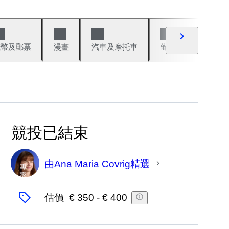
錢幣及郵票
漫畫
汽車及摩托車
葡萄酒與烈酒
競投已結束
由Ana Maria Covrig精選
專
家
估價
€ 350
-
€ 400