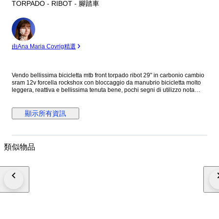
TORPADO - RIBOT - 腳踏車
專
家
由Ana Maria Covrig精選
Vendo bellissima bicicletta mtb front torpado ribot 29" in carbonio cambio
sram 12v forcella rockshox con bloccaggio da manubrio bicicletta molto
leggera, reattiva e bellissima tenuta bene, pochi segni di utilizzo nota
bene: in caso di acquisto con spedizione varranno smontati i seguenti
pezzi: cerchi, svitato il cambio post ma collegato dal cavo, pedali e sella
顯示所有資訊
類似物品