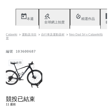
本週
精選作品
全球網上拍賣
藝
Catawiki
運動及項目
自行車及運動器材
Neo Dad Srl x Catawiki拍
賣
編號
103600687
無法使用
競投已結束
11 週前