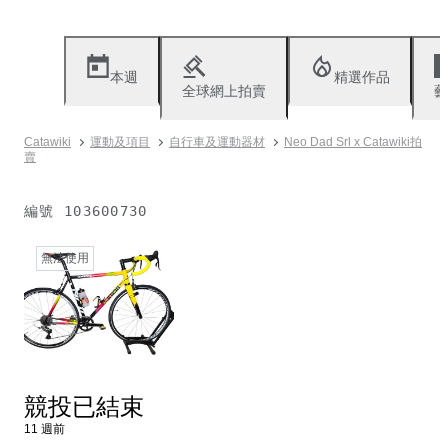
本週
精選作品
全球網上拍賣
藝
Catawiki
運動及項目
自行車及運動器材
Neo Dad Srl x Catawiki拍
賣
編號
103600730
無法使用
競投已結束
11 週前