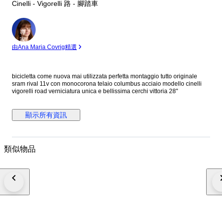
Cinelli - Vigorelli 路 - 腳踏車
專
家
由Ana Maria Covrig精選
bicicletta come nuova mai utilizzata perfetta montaggio tutto originale
sram rival 11v con monocorona telaio columbus acciaio modello cinelli
vigorelli road verniciatura unica e bellissima cerchi vittoria 28"
顯示所有資訊
類似物品