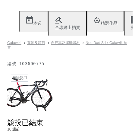
本週
精選作品
全球網上拍賣
藝
Catawiki
運動及項目
自行車及運動器材
Neo Dad Srl x Catawiki拍
賣
編號
103600775
無法使用
競投已結束
10 週前