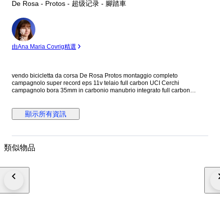
De Rosa - Protos - 超级记录 - 腳踏車
專
家
由Ana Maria Covrig精選
vendo bicicletta da corsa De Rosa Protos montaggio completo
campagnolo super record eps 11v telaio full carbon UCI Cerchi
campagnolo bora 35mm in carbonio manubrio integrato full carbon
reggisella carbon sella Italia No Caricatore in caso di spedizione la
bicicletta verrà parzialmente smontata
顯示所有資訊
類似物品