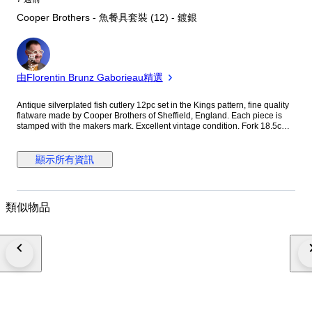
Cooper Brothers - 魚餐具套裝 (12) - 鍍銀
專
家
由Florentin Brunz Gaborieau精選
Antique silverplated fish cutlery 12pc set in the Kings pattern, fine quality
flatware made by Cooper Brothers of Sheffield, England. Each piece is
stamped with the makers mark. Excellent vintage condition. Fork 18.5cm,
knife 20 cm Weight 610 g Shipped using a track and trace service. To
ensure a smooth delivery, the buyer's contact information (email and
phone number) is shared with the courier. This allows customs officials or
顯示所有資訊
the courier service to contact the buyer directly if necessary. Shipping
partners include DPD, UPS, FedEx, and Royal Mail. Explore more unique
items by visiting the seller's profile under 'Timelesscollections'.
類似物品