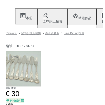
本週
精選作品
全球網上拍賣
藝
Catawiki
室內設計及裝飾
煮食及餐飲
Fine Dining拍賣
編號
104478624
已出售
最終出價
€ 30
沒有保留價
7 週前