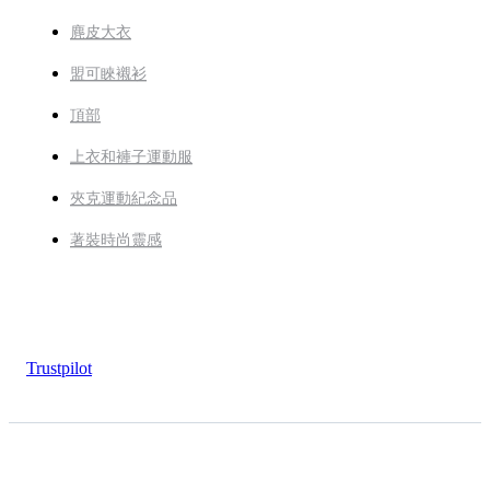
麂皮大衣
盟可睞襯衫
頂部
上衣和褲子運動服
夾克運動紀念品
著裝時尚靈感
Trustpilot