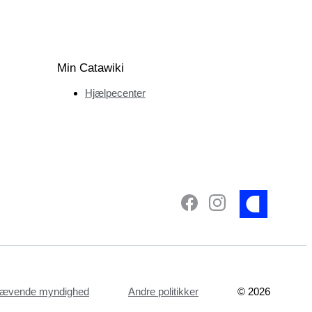
Min Catawiki
Hjælpecenter
dhævende myndighed
Andre politikker
©
2026