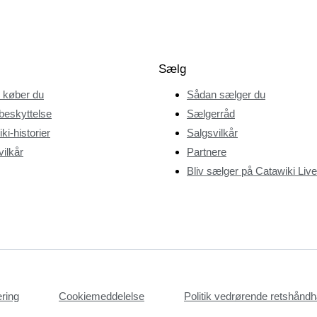
Sælg
 køber du
Sådan sælger du
beskyttelse
Sælgerråd
ki-historier
Salgsvilkår
ilkår
Partnere
Bliv sælger på Catawiki Live
æring
Cookiemeddelelse
Politik vedrørende retshån