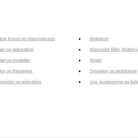
tisk Kunst og stammekunst
Byttekort
riør og dekoration
Klassiske Biler, Motorc
tøj og modeller
Mode
er og frimærker
Smykker og ædelstene
eserier og animation
Ure, kuglepenne og ligh