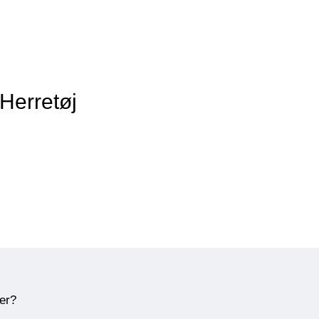
 Herretøj
ner?