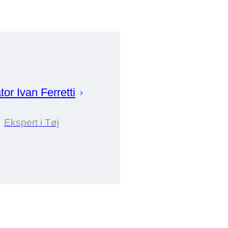
tor
Ivan
Ferretti
Ekspert i Tøj