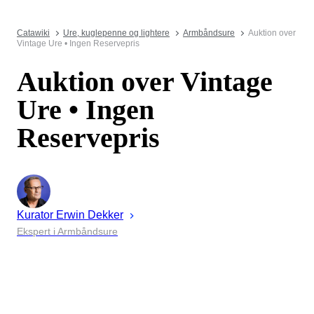
Catawiki
Ure, kuglepenne og lightere
Armbåndsure
Auktion over
Vintage Ure • Ingen Reservepris
Auktion over Vintage
Ure • Ingen
Reservepris
Kurator
Erwin
Dekker
Ekspert i Armbåndsure