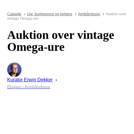
Catawiki
Ure, kuglepenne og lightere
Armbåndsure
Auktion over
vintage Omega-ure
Auktion over vintage
Omega-ure
Kurator
Erwin
Dekker
Ekspert i Armbåndsure