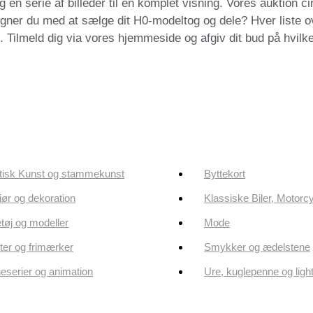
en serie af billeder til en komplet visning. Vores auktion c
gner du med at sælge dit H0-modeltog og dele? Hver liste ov
 Tilmeld dig via vores hjemmeside og afgiv dit bud på hvilke
tisk Kunst og stammekunst
Byttekort
riør og dekoration
Klassiske Biler, Motorc
tøj og modeller
Mode
er og frimærker
Smykker og ædelstene
eserier og animation
Ure, kuglepenne og ligh