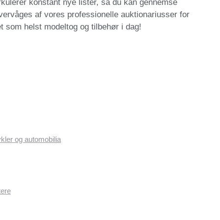
irkulerer konstant nye lister, så du kan gennemse
ervåges af vores professionelle auktionariusser for
t som helst modeltog og tilbehør i dag!
ykler og automobilia
tere