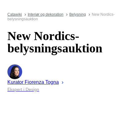
Catawiki
Interiør og dekoration
Belysning
New Nordics-
belysningsauktion
New Nordics-
belysningsauktion
Kurator
Fiorenza
Togna
Ekspert i Design