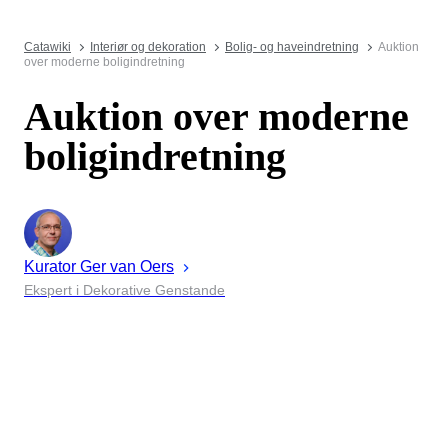
Catawiki
Interiør og dekoration
Bolig- og haveindretning
Auktion
over moderne boligindretning
Auktion over moderne
boligindretning
Kurator
Ger
van Oers
Ekspert i Dekorative Genstande