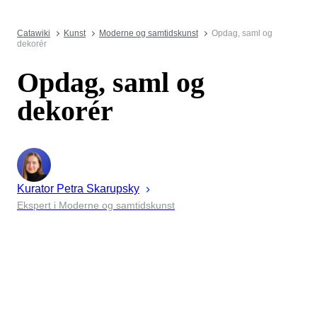
Catawiki
Kunst
Moderne og samtidskunst
Opdag, saml og
dekorér
Opdag, saml og
dekorér
Kurator
Petra
Skarupsky
Ekspert i Moderne og samtidskunst