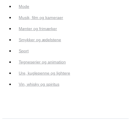
Mode
Musik, film og kameraer
Mønter og frimærker
Smykker og ædelstene
Sport
Tegneserier og animation
Ure, kuglepenne og lightere
Vin, whisky og spiritus