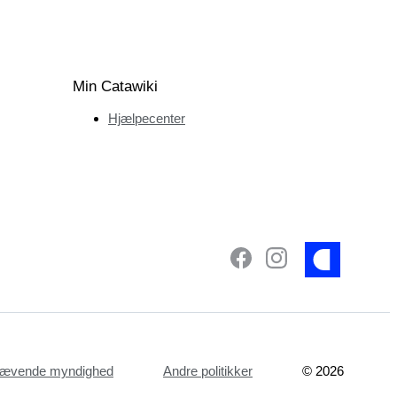
Min Catawiki
Hjælpecenter
dhævende myndighed
Andre politikker
©
2026