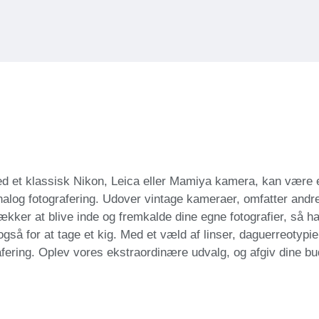
t med et klassisk Nikon, Leica eller Mamiya kamera, kan vær
gt analog fotografering. Udover vintage kameraer, omfatter an
ækker at blive inde og fremkalde dine egne fotografier, så har
g også for at tage et kig. Med et væld af linser, daguerreotypie
afering. Oplev vores ekstraordinære udvalg, og afgiv dine bu