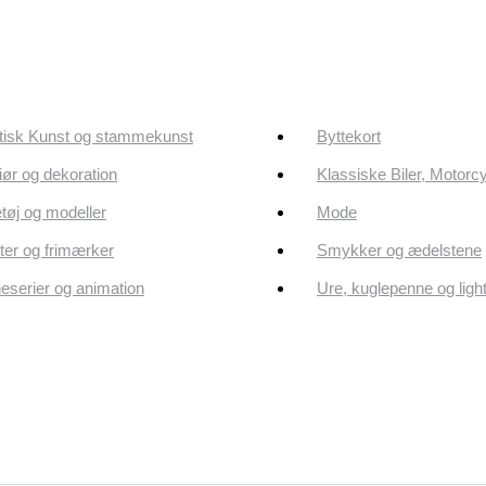
tisk Kunst og stammekunst
Byttekort
riør og dekoration
Klassiske Biler, Motorc
tøj og modeller
Mode
er og frimærker
Smykker og ædelstene
eserier og animation
Ure, kuglepenne og ligh