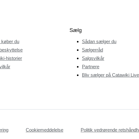
Sælg
 køber du
Sådan sælger du
beskyttelse
Sælgerråd
ki-historier
Salgsvilkår
ilkår
Partnere
Bliv sælger på Catawiki Live
æring
Cookiemeddelelse
Politik vedrørende retshån