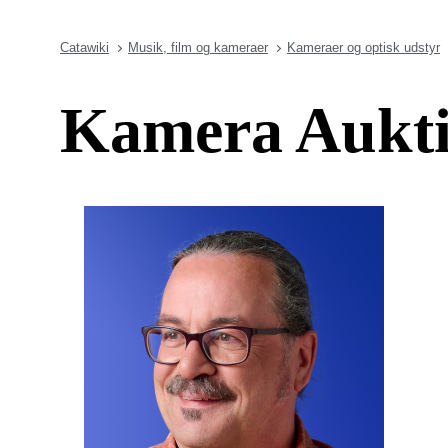
Catawiki
Musik, film og kameraer
Kameraer og optisk udstyr
Kamera Aukti