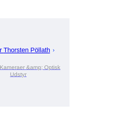
or
Thorsten
Pöllath
i Kameraer &amp; Optisk
Udstyr