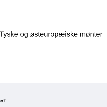
f Tyske og østeuropæiske mønter
ner?