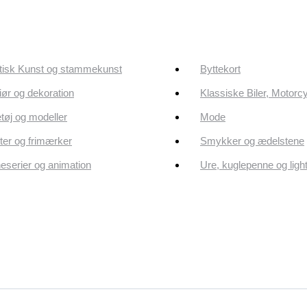
tisk Kunst og stammekunst
Byttekort
riør og dekoration
Klassiske Biler, Motorc
tøj og modeller
Mode
er og frimærker
Smykker og ædelstene
eserier og animation
Ure, kuglepenne og ligh