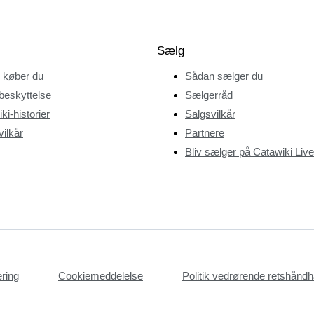
Sælg
 køber du
Sådan sælger du
beskyttelse
Sælgerråd
ki-historier
Salgsvilkår
ilkår
Partnere
Bliv sælger på Catawiki Live
æring
Cookiemeddelelse
Politik vedrørende retshån