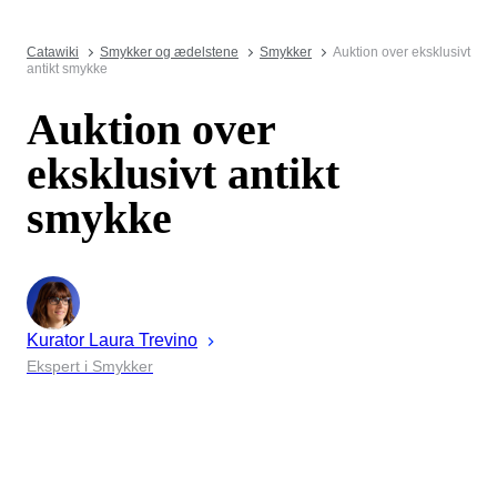
Catawiki
Smykker og ædelstene
Smykker
Auktion over eksklusivt
antikt smykke
Auktion over
eksklusivt antikt
smykke
Kurator
Laura
Trevino
Ekspert i Smykker