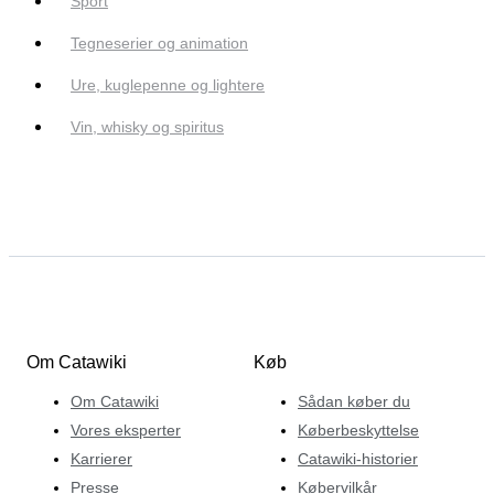
Sport
Tegneserier og animation
Ure, kuglepenne og lightere
Vin, whisky og spiritus
Om Catawiki
Køb
Om Catawiki
Sådan køber du
Vores eksperter
Køberbeskyttelse
Karrierer
Catawiki-historier
Presse
Købervilkår