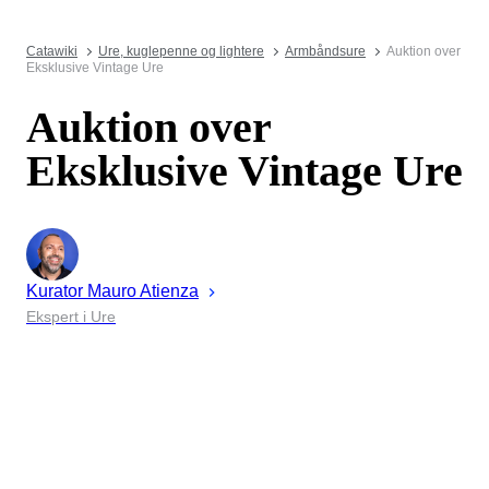
Catawiki
Ure, kuglepenne og lightere
Armbåndsure
Auktion over
Eksklusive Vintage Ure
Auktion over
Eksklusive Vintage Ure
Kurator
Mauro
Atienza
Ekspert i Ure