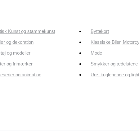
tisk Kunst og stammekunst
Byttekort
riør og dekoration
Klassiske Biler, Motorc
tøj og modeller
Mode
er og frimærker
Smykker og ædelstene
eserier og animation
Ure, kuglepenne og ligh