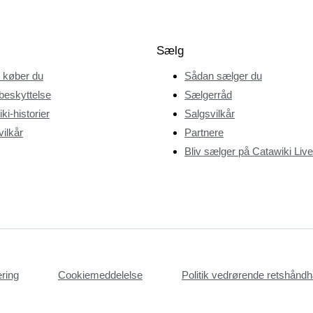
Sælg
 køber du
Sådan sælger du
beskyttelse
Sælgerråd
ki-historier
Salgsvilkår
ilkår
Partnere
Bliv sælger på Catawiki Live
æring
Cookiemeddelelse
Politik vedrørende retshån