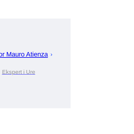
or
Mauro
Atienza
Ekspert i Ure